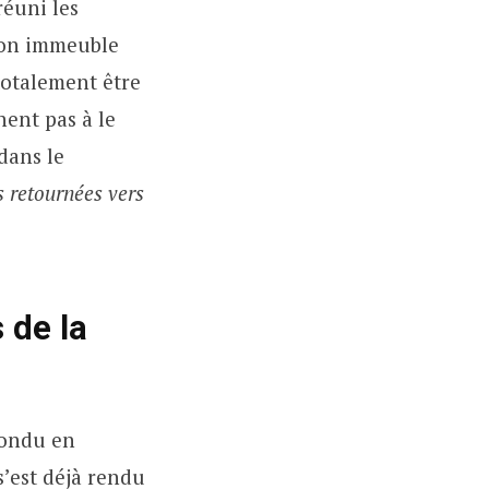
réuni les
 son immeuble
 totalement être
nent pas à le
dans le
 retournées vers
 de la
pondu en
s’est déjà rendu