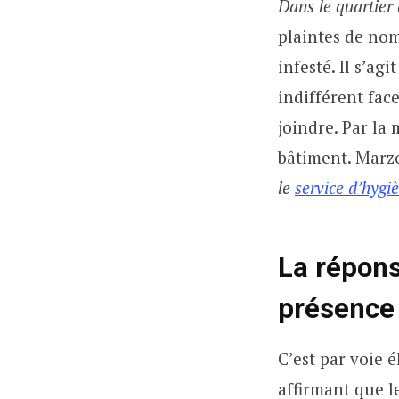
Dans le quartier 
plaintes de nom
infesté. Il s’ag
indifférent fac
joindre. Par la
bâtiment. Marz
le
service d’hygi
La répons
présence 
C’est par voie 
affirmant que l