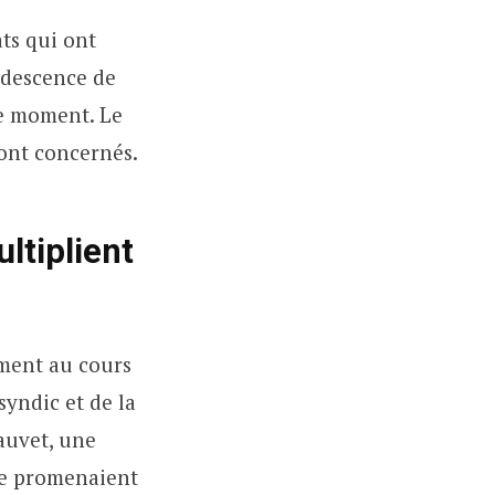
ats qui ont
udescence de
le moment. Le
sont concernés.
ltiplient
ement au cours
syndic et de la
auvet, une
se promenaient