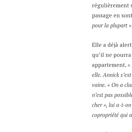
régulièrement su
passage en sont
pour la plupart
»
Elle a déjà aler
qu’il ne pourra 
appartement. «
elle. Annick s’es
vaine. «
On a cla
n’est pas possibl
cher », lui a-t-o
copropriété qui a