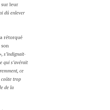
 sur leur
ai dû enlever
 a rétorqué
s son
, s’indignait-
e qui s’avérait
paremment, ce
a coûte trop
le de la