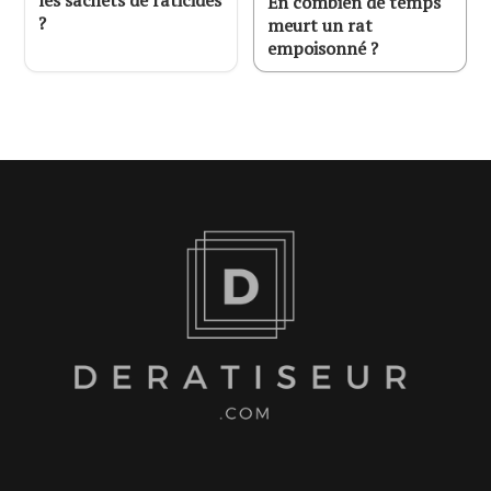
En combien de temps
?
meurt un rat
empoisonné ?