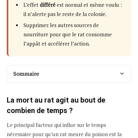
L’effet
différé
est normal et même voulu :
il n’alerte pas le reste de la colonie.
Supprimez les autres sources de
nourriture pour que le rat consomme
l’appât et accélérer l’action.
Sommaire
La mort au rat agit au bout de combien de
temps ?
La mort au rat agit au bout de
Insuffisance pulmonaire : entre 12 heures et 2
combien de temps ?
jours
Le principal facteur qui influe sur le temps
Défaillance du système nerveux central : entre
14 heures et 4 jours
nécessaire pour qu’un rat meure du poison est la