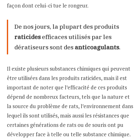
façon dont celui-ci tue le rongeur.
Crise cardiaque : entre 3 et 4 jours
Déshydratation : entre 3 et 5 jours
De nos jours, la plupart des produits
Autres facteurs influant sur la durée d’action
du produit
raticides
efficaces utilisés par les
dératiseurs sont des
anticoagulants
.
Questions fréquentes
En combien de temps un rat meurt-il après
avoir mangé du poison ?
Il existe plusieurs substances chimiques qui peuvent
Quel poison à rat agit le plus vite ?
être utilisées dans les produits raticides, mais il est
important de noter que l’efficacité de ces produits
Pourquoi le rat ne meurt-il pas
immédiatement ?
dépend de nombreux facteurs, tels que la nature et
la source du problème de rats, l’environnement dans
Que faire quand on trouve un rat mort
empoisonné ?
lequel ils sont utilisés, mais aussi les résistances que
certaines générations de rats ou de souris ont pu
Pour aller plus loin
développer face à telle ou telle substance chimique.